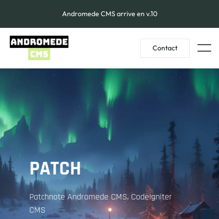
Andromede CMS arrive en v.10
Contact
PATCH
Patchnote Andromede CMS, CodeIgniter
CMS